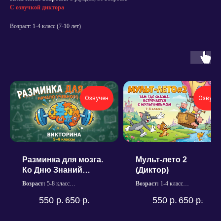
С озвучкой диктора
Возраст: 1-4 класс (7-10 лет)
Озвучен
Озвуче
Разминка для мозга.
Мульт-лето 2
Ко Дню Знаний
(Диктор)
(Диктор)
Возраст:
5-8 класс
Возраст:
1-4 класс
Продолжительность:
~ 45 мин.
Продолжительность:
~ 45 мин.
Политика конфиденциальности
550
р.
650
р.
550
р.
650
р.
Количество вопросов:
7
Количество вопросов:
6
Согласие на обработку персональных данных
раундов; 42 вопроса
раундов; 31 вопрос
С озвучкой диктора
С озвучкой диктора
Пользовательское соглашение сервисов