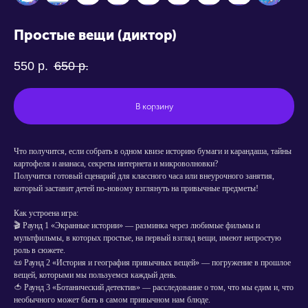
Простые вещи (диктор)
550
р.
650
р.
В корзину
Что получится, если собрать в одном квизе историю бумаги и карандаша, тайны
картофеля и ананаса, секреты интернета и микроволновки?
Получится готовый сценарий для классного часа или внеурочного занятия,
который заставит детей по-новому взглянуть на привычные предметы!
Как устроена игра:
🎬 Раунд 1 «Экранные истории» — разминка через любимые фильмы и
мультфильмы, в которых простые, на первый взгляд вещи, имеют непростую
роль в сюжете.
📜 Раунд 2 «История и география привычных вещей» — погружение в прошлое
вещей, которыми мы пользуемся каждый день.
🍅 Раунд 3 «Ботанический детектив» — расследование о том, что мы едим и, что
необычного может быть в самом привычном нам блюде.