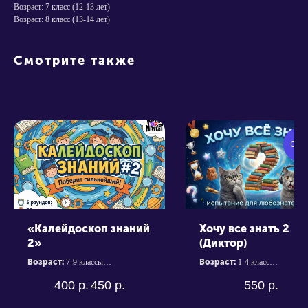
Возраст: 7 класс (12-13 лет)
Возраст: 8 класс (13-14 лет)
Смотрите также
Озв
Политика конфиденциальности
Согласие на обработку персональных данных
«Калейдоскоп знаний
Хочу все знать 2
Пользовательское соглашение сервисов
Магазина «Квиз Маркет»
2»
(Диктор)
Кодеки для видео
Возраст:
7-9 классы
Возраст:
1-4 класс
© 2025 Квиз Маркет. Все права защищены.
Продолжительность:
~ 1 час
Продолжительность:
~ 40 
400
р.
450
р.
550
р.
Количество вопросов:
5
Количество вопросов:
5
раундов; 30 вопросов
раундов; 30 вопросов