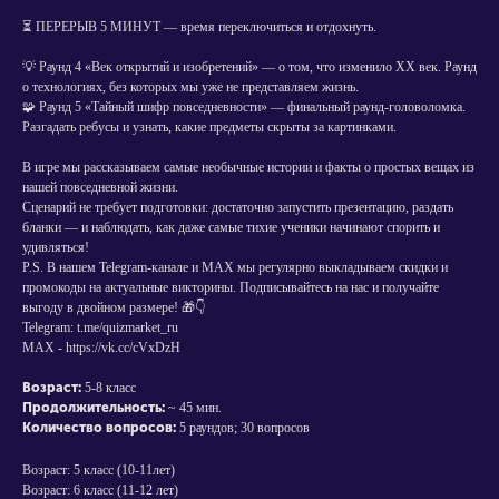
⏳ ПЕРЕРЫВ 5 МИНУТ — время переключиться и отдохнуть.
💡 Раунд 4 «Век открытий и изобретений» — о том, что изменило XX век. Раунд
о технологиях, без которых мы уже не представляем жизнь.
🧩 Раунд 5 «Тайный шифр повседневности» — финальный раунд-головоломка.
Разгадать ребусы и узнать, какие предметы скрыты за картинками.
В игре мы рассказываем самые необычные истории и факты о простых вещах из
нашей повседневной жизни.
Сценарий не требует подготовки: достаточно запустить презентацию, раздать
бланки — и наблюдать, как даже самые тихие ученики начинают спорить и
удивляться!
P.S. В нашем Telegram-канале и MAX мы регулярно выкладываем скидки и
промокоды на актуальные викторины. Подписывайтесь на нас и получайте
выгоду в двойном размере! 🎁👇
Telegram: t.me/quizmarket_ru
MAX - https://vk.cc/cVxDzH
Возраст:
5-8 класс
Продолжительность:
~ 45 мин.
Количество вопросов:
5 раундов; 30 вопросов
Возраст: 5 класс (10-11лет)
Возраст: 6 класс (11-12 лет)