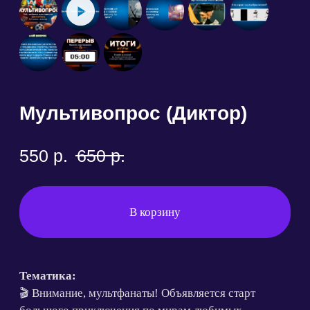
550
р.
650
р.
В корзину
Тематика:
🎬 Внимание, мультфанаты! Объявляется старт
большого приключения по мирам любимых
мультфильмов!
Как устроена игра:
🎧 Раунд 1 «Аудио» — проверка на слух и знание
саундтреков. Узнайте трейлер к фильму по
звуковому ряду или ак зовут персонажа, который
поет.
🖼️ Раунд 2 «Картинки» — визуальный раунд на
внимательность. Альтернативные постеры к
известным мультфильмам, кадры, которые вы точно
видели и косулей на персонажей!
🎬 Раунд 3 «Видео» — музыкальный раунд, но в