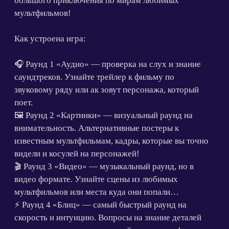
видео формате. Узнайте сцены из любимых
мультфильмов или места куда они попали…
⚡ Раунд 4 «Блиц» — самый быстрый раунд на
скорость и интуицию. Вопросы на знание деталей
сюжета и скрытых персонажей на картинке!
🏆 Раунд 5 «Финал» — самые неожиданные факты о
любимых мультфильмах! Их знает только настоящий
мульти-эксперт, а кто не знает, сможет догадаться по
подсказкам в тексте 😉
Идеальный выбор для веселого вечера!
Сценарий не требует подготовки: достаточно
включить презентацию, раздать бланки и считать
баллы!
P.S. В нашем Telegram-канале и MAX мы регулярно
выкладываем скидки и промокоды на актуальные
викторины. Подписывайтесь на нас и получайте
выгоду в двойном размере! 🎁👇
Telegram-канал:
t.me/quizmarket_ru
MAX:
https://vk.cc/cVxDzH
Возраст:
18+
Продолжительность:
~ 45 мин.