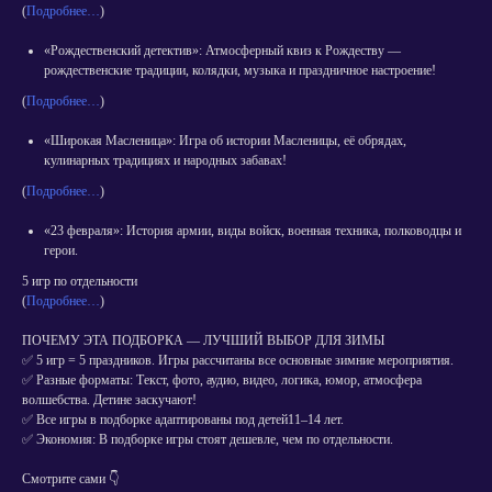
(
Подробнее…
)
«Рождественский детектив»: Атмосферный квиз к Рождеству —
рождественские традиции, колядки, музыка и праздничное настроение!
(
Подробнее…
)
«Широкая Масленица»: Игра об истории Масленицы, её обрядах,
кулинарных традициях и народных забавах!
(
Подробнее…
)
«23 февраля»: История армии, виды войск, военная техника, полководцы и
герои.
5 игр по отдельности
(
Подробнее…
)
ПОЧЕМУ ЭТА ПОДБОРКА — ЛУЧШИЙ ВЫБОР ДЛЯ ЗИМЫ
✅ 5 игр = 5 праздников. Игры рассчитаны все основные зимние мероприятия.
✅ Разные форматы: Текст, фото, аудио, видео, логика, юмор, атмосфера
волшебства. Детине заскучают!
✅ Все игры в подборке адаптированы под детей11–14 лет.
✅ Экономия: В подборке игры стоят дешевле, чем по отдельности.
Смотрите сами 👇