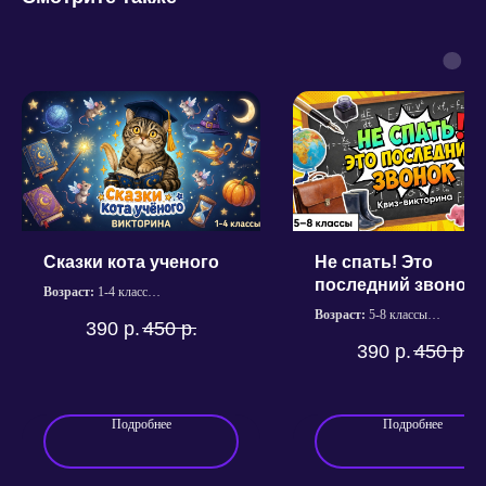
Политика конфиденциальности
Сказки кота ученого
Не спать! Это
Согласие на обработку персональных данных
последний звонок
Пользовательское соглашение сервисов
Возраст:
1-4 класс
Магазина «Квиз Маркет»
Продолжительность:
~ 45 мин.
Возраст:
5-8 классы
390
р.
450
р.
Количество вопросов:
6 раундов;
Продолжительность:
~ 40 ми
Кодеки для видео
390
р.
450
р.
30 вопросов
Количество вопросов:
5 раун
© 2025 Квиз Маркет. Все права защищены.
30 вопросов
Подробнее
Подробнее