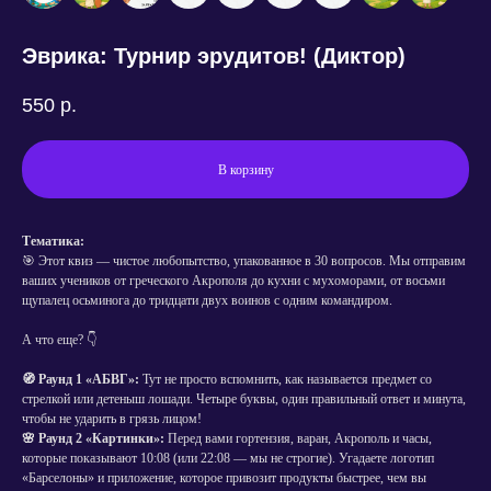
Эврика: Турнир эрудитов! (Диктор)
550
р.
В корзину
Тематика:
🎯 Этот квиз — чистое любопытство, упакованное в 30 вопросов. Мы отправим
ваших учеников от греческого Акрополя до кухни с мухоморами, от восьми
щупалец осьминога до тридцати двух воинов с одним командиром.
А что еще? 👇
🧭 Раунд 1 «АБВГ»:
Тут не просто вспомнить, как называется предмет со
стрелкой или детеныш лошади. Четыре буквы, один правильный ответ и минута,
чтобы не ударить в грязь лицом!
🌸 Раунд 2 «Картинки»:
Перед вами гортензия, варан, Акрополь и часы,
которые показывают 10:08 (или 22:08 — мы не строгие). Угадаете логотип
«Барселоны» и приложение, которое привозит продукты быстрее, чем вы