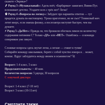
скажете «Эврика»?
🎵 Раунд 3 «Музыкальный»:
Адель поёт, «Барбарики» зажигают, Винни-Пух
вспоминает детство. Угадаете всех с трёх нот? Легко!
🧠 Раунд 4 «Вопросы на логику»:
Забудьте про варианты ответов — тут
придется думать по-настоящему. Уроки приготовил, но не съел? Теннисный мяч
летит вверх, если знаешь физику, а послезавтра наступит быстрее, чем вы
думаете.
⚡ Раунд 5 «Да/Нет»:
Правда ли, что брокколи обогнала лимон по количеству
содержания витамина С? Только
«ДА»
или
«НЕТ»
. Ошиблись — и команда
соперников уже ликует.
Сложные вопросы здесь звучат легко, а легкие — ставят в тупик!
Собирайте команду школьников, берите с собой чувство юмора и… может,
компас. Вдруг заблудитесь между июнем и осьминогом? 🚀
Возраст:
1-4 класс, 5 класс
Продолжительность:
~ 40 мин.
Количество вопросов:
5 раунда; 30 вопросов
С озвучкой диктора
Возраст: 1-4 класс (7-10 лет)
Возраст: 5 класс (10-11лет)
Смотрите также