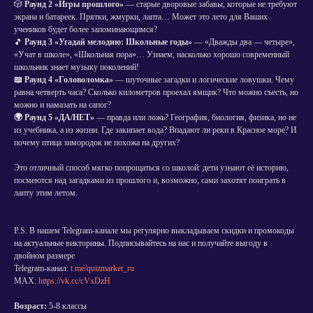
🎲
Раунд 2 «Игры прошлого»
— старые дворовые забавы, которые не требуют
экрана и батареек. Прятки, жмурки, лапта… Может это лето для Ваших
учеников будет более запоминающимся?
🎵
Раунд 3 «Угадай мелодию: Школьные годы»
— «Дважды два — четыре»,
«Учат в школе», «Школьная пора»… Узнаем, насколько хорошо современный
школьник знает музыку поколений!
📖 Раунд 4 «Головоломка»
— шуточные загадки и логические ловушки. Чему
равна четверть часа? Сколько километров проехал ямщик? Что можно съесть, но
можно и намазать на сапог?
🌍 Раунд 5 «ДА/НЕТ»
— правда или ложь? География, биология, физика, но не
из учебника, а из жизни. Где закипает вода? Впадают ли реки в Красное море? И
почему птица зимородок не похожа на других?
Это отличный способ мягко попрощаться со школой: дети узнают её историю,
посмеются над загадками из прошлого и, возможно, сами захотят поиграть в
лапту этим летом.
P.S. В нашем Telegram-канале мы регулярно выкладываем скидки и промокоды
на актуальные викторины. Подписывайтесь на нас и получайте выгоду в
двойном размере
Telegram-канал:
t.me/quizmarket_ru
MAX:
https://vk.cc/cVxDzH
Возраст:
5-8 классы