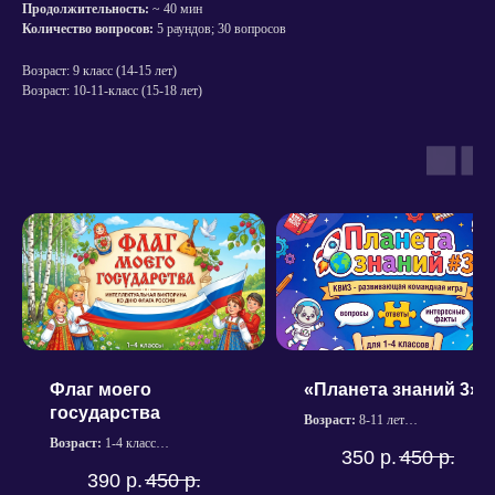
Продолжительность:
~ 40 мин
Количество вопросов:
5 раундов; 30 вопросов
Возраст: 9 класс (14-15 лет)
Возраст: 10-11-класс (15-18 лет)
Политика конфиденциальности
Согласие на обработку персональных данных
Пользовательское соглашение сервисов
Флаг моего
«Планета знаний 3»
Магазина «Квиз Маркет»
государства
Возраст:
8-11 лет
Кодеки для видео
Продолжительность:
~ 40 мин.
Возраст:
1-4 класс
© 2025 Квиз Маркет. Все права защищены.
350
р.
450
р.
Количество вопросов:
5 раунда;
Продолжительность:
~ 45 мин.
390
р.
450
р.
30 вопросов
Количество вопросов:
5