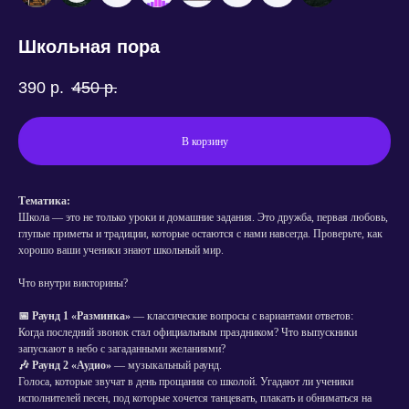
Школьная пора
390
р.
450
р.
В корзину
Тематика:
Школа — это не только уроки и домашние задания. Это дружба, первая любовь,
глупые приметы и традиции, которые остаются с нами навсегда. Проверьте, как
хорошо ваши ученики знают школьный мир.
Что внутри викторины?
📅 Раунд 1 «Разминка»
— классические вопросы с вариантами ответов:
Когда последний звонок стал официальным праздником? Что выпускники
запускают в небо с загаданными желаниями?
🎶 Раунд 2 «Аудио»
— музыкальный раунд.
Голоса, которые звучат в день прощания со школой. Угадают ли ученики
исполнителей песен, под которые хочется танцевать, плакать и обниматься на