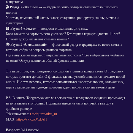
выпускном.
🎬 Раунд 3 «Фильмы»»
— кадры из кино, которые стали частью школьной
памяти.
Учитель, изменивший жизнь, класс, создавший рок-группу, танцы, мечты и
супергерои.
📖 Раунд 4 «Текст»
— вопросы о школьных ритуалах.
Кого сажают за парты вместо учеников? Кто терпел каракули долгие 11 лет?
Почему дождь называют слезами школы?
🌍 Раунд 5 «Смешанный»
— финальный раунд о традициях со всего света, в
котором собраны вопросы разного формата.
Где выпускники надевают национальные костюмы? Кто выбрасывает учебники
из окон? Откуда появился обычай бросать шапочки?
Эта игра о том, как прощаются со школой в разных концах света. О традициях,
которые трогают до слёз. О фильмах, где выпускной становится началом новой
жизни. И о тех мелочах, которые запоминаются навсегда: звонок, колокольчик,
парта с каракулями и дождь, который вдруг пошёл в самый важный день.
P.S. В нашем Telegram-канале мы регулярно выкладываем скидки и промокоды
на актуальные викторины. Подписывайтесь на нас и получайте выгоду в
двойном размере
Telegram-канал:
t.me/quizmarket_ru
MAX:
https://vk.cc/cVxDzH
Возраст:
9-11 классы